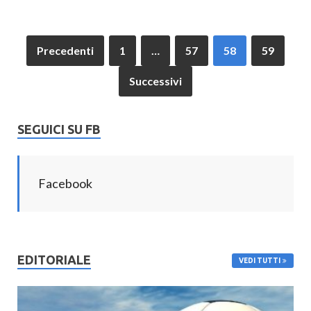
Precedenti
1
…
57
58
59
Successivi
SEGUICI SU FB
Facebook
EDITORIALE
VEDI TUTTI