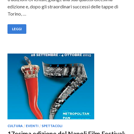
edizione e, dopo gli straordinari successi delle tappe di
Torino, …
LEGGI
CULTURA
/
EVENTI
/
SPETTACOLI
17esima edizione del Napoli Film Festival: