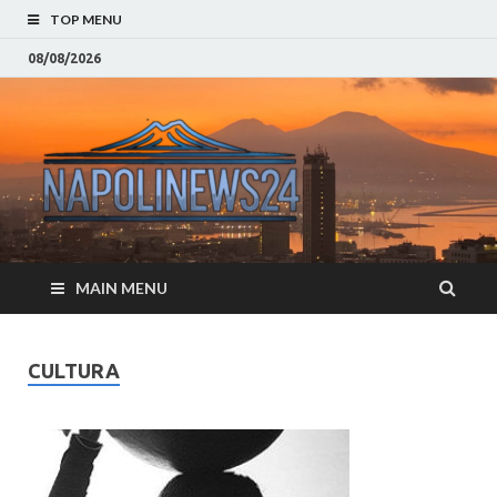
TOP MENU
08/08/2026
Napoli
Notizie sulla citta di
Napoli e Campania
– Notizi
Eventi, Sport
Napoli 
MAIN MENU
Campan
Eventi, 
CULTURA
Parteno
Moda e