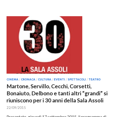
CINEMA
/
CRONACA
/
CULTURA
/
EVENTI
/
SPETTACOLI
/
TEATRO
Martone, Servillo, Cecchi, Corsetti,
Bonaiuto, Delbono e tanti altri “grandi” si
riuniscono per i 30 anni della Sala Assoli
22/09/2015
Presentato, giovedì 17 settembre 2015, il programma di