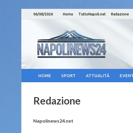
06/08/2026
Home
TuttoNapoli.net
Redazione
Nap
Notizie su
Cam
Cul
HOME
SPORT
ATTUALITÀ
EVENT
Redazione
Napolinews24.net