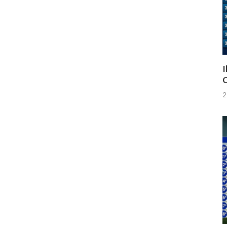
I
C
2