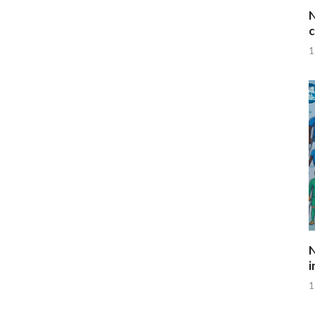
N
c
1
N
i
1