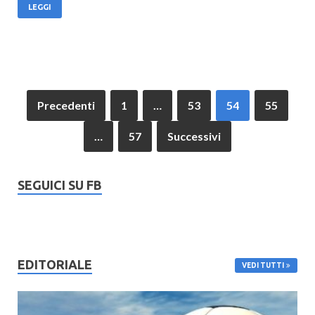
LEGGI
Precedenti
1
…
53
54
55
…
57
Successivi
SEGUICI SU FB
EDITORIALE
VEDI TUTTI