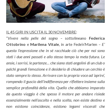
IL 45 GIRI IN USCITA IL 30 NOVEMBRE
:
“
Vivere nella pelle del sogno
– sottolineano
Federica
Ottobrino
e
Marilena Vitale
, in arte Fede’n’Marlen –
E’
questa l’espressione che in sé racchiude ciò che per noi sono
stati i due anni passati e allo stesso tempo la meta futura. Le
ansie, i sorrisi, le partenze… che siano stati angolini di un club o
palchi grandi l’emozione e il desiderio di chiudere un cerchio è
stato sempre lo stesso. Arrivare con la propria voce ad ‘aprire’,
rompendo il guscio dell’indifferenza per riflettere insieme sulla
semplice profondità della vita. Quello che abbiamo imparato
da questo viaggio è che spesso il motore per andare risiede
essenzialmente nell’ascolto e nella scelta, non esiste destino e
non esistono coincidenze, esistono legami viscerali che