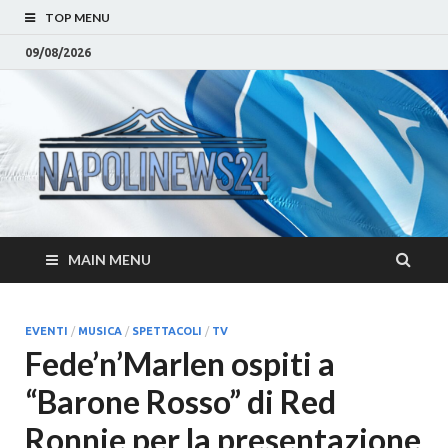
TOP MENU
09/08/2026
Napoli
Notizie sulla citta di
Napoli e Campania
– Notizi
Eventi, Sport
Napoli 
MAIN MENU
Campan
Eventi, 
EVENTI
/
MUSICA
/
SPETTACOLI
/
TV
Fede’n’Marlen ospiti a
Parteno
“Barone Rosso” di Red
Moda e
Ronnie per la presentazione