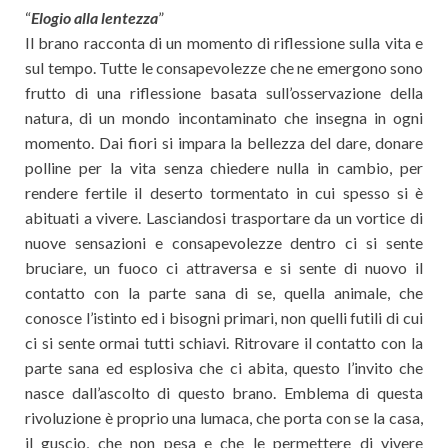
“
Elogio alla lentezza
”
Il brano racconta di un momento di riflessione sulla vita e
sul tempo. Tutte le consapevolezze che ne emergono sono
frutto di una riflessione basata sull’osservazione della
natura, di un mondo incontaminato che insegna in ogni
momento. Dai fiori si impara la bellezza del dare, donare
polline per la vita senza chiedere nulla in cambio, per
rendere fertile il deserto tormentato in cui spesso si è
abituati a vivere. Lasciandosi trasportare da un vortice di
nuove sensazioni e consapevolezze dentro ci si sente
bruciare, un fuoco ci attraversa e si sente di nuovo il
contatto con la parte sana di se, quella animale, che
conosce l’istinto ed i bisogni primari, non quelli futili di cui
ci si sente ormai tutti schiavi. Ritrovare il contatto con la
parte sana ed esplosiva che ci abita, questo l’invito che
nasce dall’ascolto di questo brano. Emblema di questa
rivoluzione è proprio una lumaca, che porta con se la casa,
il guscio, che non pesa e che le permettere di vivere