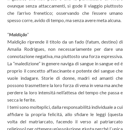
ovunque senza attaccamenti, si gode il viaggio piuttosto
che l’arrivo frenetico; osservando che l’essere umano
spesso corre, avido di tempo, ma senza avere meta alcuna.
“
Maldição
”
Maldição riprende il titolo da un fado (fatum, destino) di
Amalia Rodrigues, non necessariamente per dare una
connotazione negativa, ma piuttosto una forza espressiva.
La “maledizione” in genere naviga di sangue in sangue ed é
proprio il concetto affascinante e potente del sangue che
vuole indagare. Storie di donne, madri ed amanti che
possono trasmettere la loro forza di vena in vena ma anche
perdere la loro intensitá nell’attesa del tempo che passa e
secca le ferite.
I temi sono molteplici, dalla responsabilitá individuale a cui
affidare la propria felicitá, allo sfidare le leggi (questa
volta del matriarcato, facendo il verso al patriarcato
religioso) per ottenere un’assoluzione giusta perché l’ unica