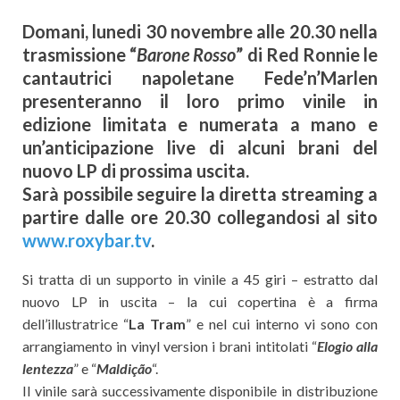
Domani, lunedi 30 novembre alle 20.30 nella
trasmissione “
Barone Rosso
” di Red Ronnie le
cantautrici napoletane Fede’n’Marlen
presenteranno il loro primo vinile in
edizione limitata e numerata a mano e
un’anticipazione live di alcuni brani del
nuovo LP di prossima uscita.
Sarà possibile seguire la diretta streaming a
partire dalle ore 20.30 collegandosi al sito
www.roxybar.tv
.
Si tratta di un supporto in vinile a 45 giri – estratto dal
nuovo LP in uscita – la cui copertina è a firma
dell’illustratrice “
La Tram
” e nel cui interno vi sono con
arrangiamento in vinyl version i brani intitolati “
Elogio alla
lentezza
” e “
Maldição
“.
Il vinile sarà successivamente disponibile in distribuzione