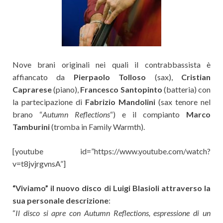
Nove brani originali nei quali il contrabbassista è
affiancato da
Pierpaolo Tolloso
(sax),
Cristian
Caprarese
(piano),
Francesco Santopinto
(batteria) con
la partecipazione di
Fabrizio Mandolini
(sax tenore nel
brano “
Autumn Reflections
“) e il compianto
Marco
Tamburini
(tromba in Family Warmth).
[youtube id=”https://www.youtube.com/watch?
v=t8jvjrgvnsA”]
“Viviamo” il nuovo disco di Luigi Blasioli attraverso la
sua personale descrizione
:
“
Il disco si apre con Autumn Reflections, espressione di un