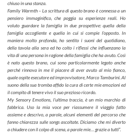
chiuso in una stanza.
Family Warmth – La scrittura di questo brano è connessa a un
pensiero immaginifico, che poggia su esperienze reali. Ho
voluto guardare la famiglia in due prospettive: quella della
famiglia accogliente e quella in cui si compie l’opposto. In
maniera molto profonda, ho sentito i suoni del quotidiano,
della tavola alla sera ed ho colto i riflessi che influenzano la
vita di una persona in ragione della famiglia che ha avuto. Così
è nato questo brano, cui sono particolarmente legato anche
perché rinnova in me il piacere di aver avuto al mio fianco,
quale ospite esecutore ed improvvisatore, Marco Tamburini. Al
suono della sua tromba affido la cura di certe mie emozioni ed
il compito di tenere vivo il suo prezioso ricordo.
My Sensory Emotions, l’ultima traccia, è un mio marchio di
fabbrica. Uso la mia voce per riassumere il viaggio fatto
assieme e descrivo, a parole, alcuni elementi del percorso che
fanno chiarezza sulle songs ascoltate. Diciamo che mi diverto
a chiudere con il colpo di scena, a parole mie… grazie a tutti
“.