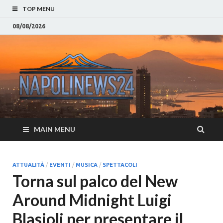
TOP MENU
08/08/2026
Napoli
Notizie sulla citta di
Napoli e Campania
– Notizi
Eventi, Sport
Napoli 
MAIN MENU
Campan
Eventi, 
ATTUALITÀ
/
EVENTI
/
MUSICA
/
SPETTACOLI
Torna sul palco del New
Parteno
Around Midnight Luigi
Moda e
Blasioli per presentare il