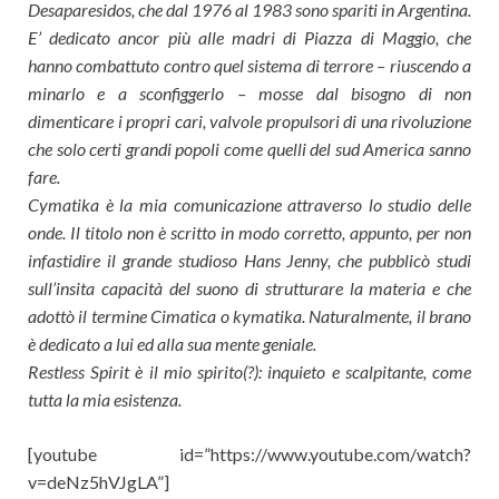
Desaparesidos, che dal 1976 al 1983 sono spariti in Argentina.
E’ dedicato ancor più alle madri di Piazza di Maggio, che
hanno combattuto contro quel sistema di terrore – riuscendo a
minarlo e a sconfiggerlo – mosse dal bisogno di non
dimenticare i propri cari, valvole propulsori di una rivoluzione
che solo certi grandi popoli come quelli del sud America sanno
fare.
Cymatika è la mia comunicazione attraverso lo studio delle
onde. Il titolo non è scritto in modo corretto, appunto, per non
infastidire il grande studioso Hans Jenny, che pubblicò studi
sull’insita capacità del suono di strutturare la materia e che
adottò il termine Cimatica o kymatika. Naturalmente, il brano
è dedicato a lui ed alla sua mente geniale.
Restless Spirit è il mio spirito(?): inquieto e scalpitante, come
tutta la mia esistenza.
[youtube id=”https://www.youtube.com/watch?
v=deNz5hVJgLA”]