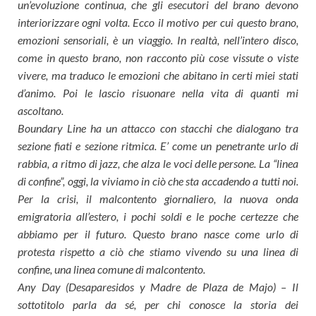
un’evoluzione continua, che gli esecutori del brano devono
interiorizzare ogni volta. Ecco il motivo per cui questo brano,
emozioni sensoriali, è un viaggio. In realtà, nell’intero disco,
come in questo brano, non racconto più cose vissute o viste
vivere, ma traduco le emozioni che abitano in certi miei stati
d’animo. Poi le lascio risuonare nella vita di quanti mi
ascoltano.
Boundary Line ha un attacco con stacchi che dialogano tra
sezione fiati e sezione ritmica. E’ come un penetrante urlo di
rabbia, a ritmo di jazz, che alza le voci delle persone. La “linea
di confine”, oggi, la viviamo in ciò che sta accadendo a tutti noi.
Per la crisi, il malcontento giornaliero, la nuova onda
emigratoria all’estero, i pochi soldi e le poche certezze che
abbiamo per il futuro. Questo brano nasce come urlo di
protesta rispetto a ciò che stiamo vivendo su una linea di
confine, una linea comune di malcontento.
Any Day (Desaparesidos y Madre de Plaza de Majo) – Il
sottotitolo parla da sé, per chi conosce la storia dei