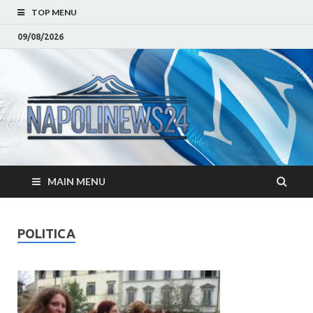
TOP MENU
09/08/2026
Napoli
Notizie sulla citta di
Napoli e Campania
– Notizi
Eventi, Sport
Napoli 
MAIN MENU
Campan
Eventi, 
POLITICA
Parteno
Moda e