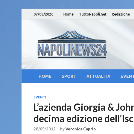
07/08/2026
Home
TuttoNapoli.net
Redazione
Nap
Notizie su
Cam
Cul
HOME
SPORT
ATTUALITÀ
EVENT
EVENTI
L’azienda Giorgia & Joh
decima edizione dell’Isc
28/05/2012
-
by
Veronica Caprio