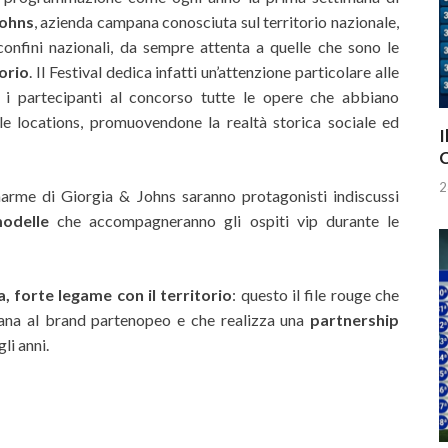
Johns
, azienda campana conosciuta sul territorio nazionale,
confini nazionali, da sempre attenta a quelle che sono le
orio
. Il Festival dedica infatti un’attenzione particolare alle
 i partecipanti al concorso tutte le opere che abbiano
elle locations, promuovendone la realtà storica sociale ed
I
C
2
harme di Giorgia & Johns saranno protagonisti indiscussi
modelle
che accompagneranno gli ospiti vip durante le
, forte legame con il territorio
: questo il file rouge che
tana al brand partenopeo e che realizza una
partnership
li anni.