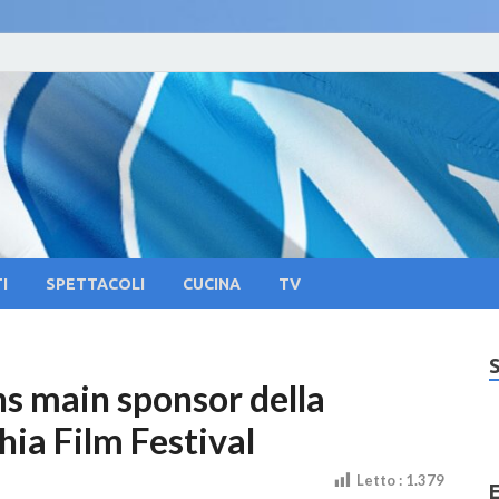
oliNews24 – Notizie su 
lla citta di Napoli e Campania Eventi, Sport
pania Eventi, Sapori Pa
tura
I
SPETTACOLI
CUCINA
TV
ns main sponsor della
hia Film Festival
Letto :
1.379