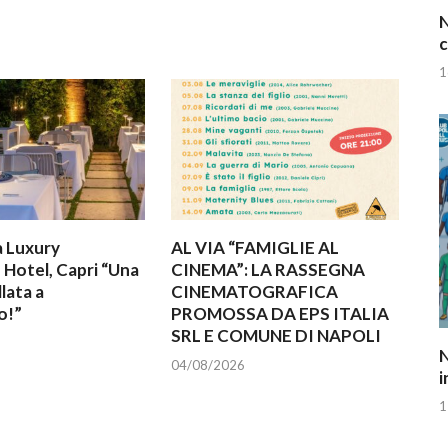
N
c
1
a Luxury
AL VIA “FAMIGLIE AL
 Hotel, Capri “Una
CINEMA”: LA RASSEGNA
lata a
CINEMATOGRAFICA
o!”
PROMOSSA DA EPS ITALIA
SRL E COMUNE DI NAPOLI
N
04/08/2026
i
1