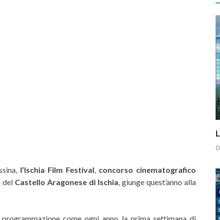
L
0
ssina,
l’Ischia Film Festival
,
concorso cinematografico
i del
Castello Aragonese di Ischia
, giunge quest’anno alla
in programmazione come ogni anno la prima settimana di