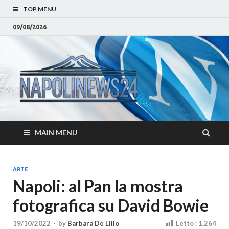
TOP MENU
09/08/2026
Napoli
Notizie sulla citta di
Napoli e Campania
– Notizi
Eventi, Sport
Napoli 
MAIN MENU
Campan
Eventi, 
ARTE
Napoli: al Pan la mostra
Parteno
fotografica su David Bowie
Moda e
19/10/2022
-
by
Barbara De Lillo
Letto :
1.264