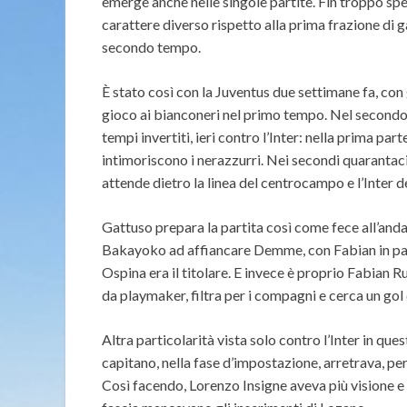
emerge anche nelle singole partite. Fin troppo spes
carattere diverso rispetto alla prima frazione di gar
secondo tempo.
È stato così con la Juventus due settimane fa, con
gioco ai bianconeri nel primo tempo. Nel secondo
tempi invertiti, ieri contro l’Inter: nella prima pa
intimoriscono i nerazzurri. Nei secondi quarantaci
attende dietro la linea del centrocampo e l’Inter d
Gattuso prepara la partita così come fece all’and
Bakayoko ad affiancare Demme, con Fabian in pan
Ospina era il titolare. E invece è proprio Fabian R
da playmaker, filtra per i compagni e cerca un gol 
Altra particolarità vista solo contro l’Inter in que
capitano, nella fase d’impostazione, arretrava, p
Così facendo, Lorenzo Insigne aveva più visione e 