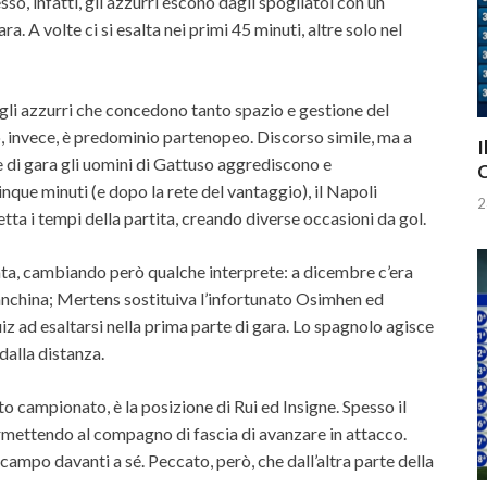
so, infatti, gli azzurri escono dagli spogliatoi con un
a. A volte ci si esalta nei primi 45 minuti, altre solo nel
 gli azzurri che concedono tanto spazio e gestione del
, invece, è predominio partenopeo. Discorso simile, ma a
I
rte di gara gli uomini di Gattuso aggrediscono e
C
nque minuti (e dopo la rete del vantaggio), il Napoli
2
etta i tempi della partita, creando diverse occasioni da gol.
ata, cambiando però qualche interprete: a dicembre c’era
china; Mertens sostituiva l’infortunato Osimhen ed
uiz ad esaltarsi nella prima parte di gara. Lo spagnolo agisce
dalla distanza.
sto campionato, è la posizione di Rui ed Insigne. Spesso il
ermettendo al compagno di fascia di avanzare in attacco.
campo davanti a sé. Peccato, però, che dall’altra parte della