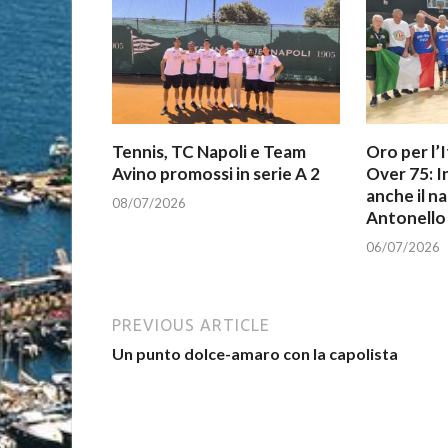
Tennis, TC Napoli e Team
Oro per l’I
Avino promossi in serie A 2
Over 75: 
anche il n
08/07/2026
Antonello 
06/07/2026
PREVIOUS ARTICLE
Un punto dolce-amaro con la capolista