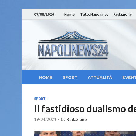
07/08/2026
Home
TuttoNapoli.net
Redazione
Nap
Notizie su
Cam
Cul
HOME
SPORT
ATTUALITÀ
EVENT
SPORT
Il fastidioso dualismo d
19/04/2021
-
by
Redazione