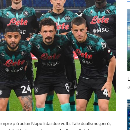
L
0
mpre più ad un Napoli dai due volti. Tale dualismo, però,