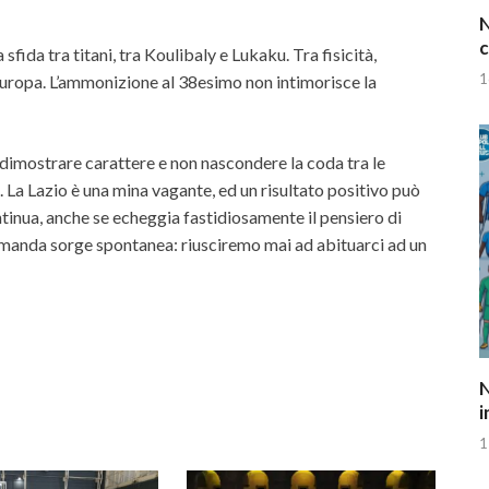
N
c
sfida tra titani, tra Koulibaly e Lukaku. Tra fisicità,
1
d’Europa. L’ammonizione al 38esimo non intimorisce la
rà dimostrare carattere e non nascondere la coda tra le
. La Lazio è una mina vagante, ed un risultato positivo può
tinua, anche se echeggia fastidiosamente il pensiero di
omanda sorge spontanea: riusciremo mai ad abituarci ad un
N
i
1