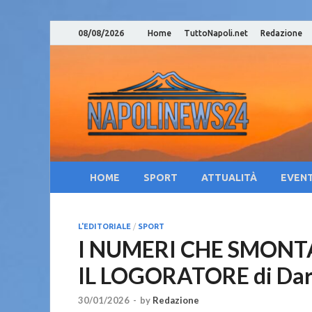
08/08/2026
Home
TuttoNapoli.net
Redazione
Nap
Notizie su
Cam
Cul
HOME
SPORT
ATTUALITÀ
EVENT
L'EDITORIALE
/
SPORT
I NUMERI CHE SMONT
IL LOGORATORE di Dar
30/01/2026
-
by
Redazione