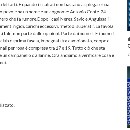
dei fatti. E quando i risultati non bastano a spiegare una
l colpevole ha un nome e un cognome: Antonio Conte. 24
mero che fa rumore.Dopo i casi Neres, Savic e Anguissa, il
enti rigidi, carichi eccessivi, “metodi superati”. La favola
i tale, non parte dalle opinioni. Parte dai numeri. E i numeri,
I
i club di prima fascia, impegnati tra campionato, coppe e
C
ionali per rosa è compresa tra 17 e 19. Tutto ciò che sta
2
 è un campanello d’allarme. Ora andiamo a verificare cosa è
nni.
lizzato.