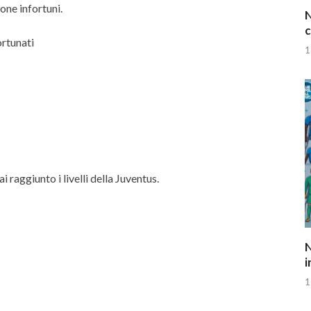
one infortuni.
N
c
rtunati
1
 raggiunto i livelli della Juventus.
N
i
1