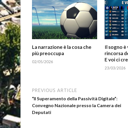
La narrazione è la cosa che
Il sogno è 
più preoccupa
rincorsa d
E voi ci c
02/05/2026
23/03/2026
PREVIOUS ARTICLE
“Il Superamento della Passività Digitale”:
Convegno Nazionale presso la Camera dei
Deputati