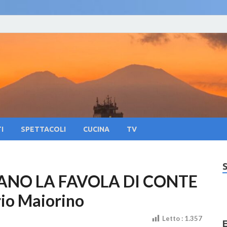
oliNews24 – Notizie su 
lla citta di Napoli e Campania Eventi, Sport
pania Eventi, Sapori Pa
tura
I
SPETTACOLI
CUCINA
TV
ANO LA FAVOLA DI CONTE
io Maiorino
Letto :
1.357