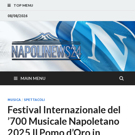
TOP MENU
08/08/2026
Napoli
Notizie sulla citta di
Napoli e Campania
– Notizi
Eventi, Sport
Napoli 
MAIN MENU
Campan
Eventi, 
MUSICA
/
SPETTACOLI
Festival Internazionale del
Parteno
’700 Musicale Napoletano
Moda e
2025 Il Pomo d’Oro in