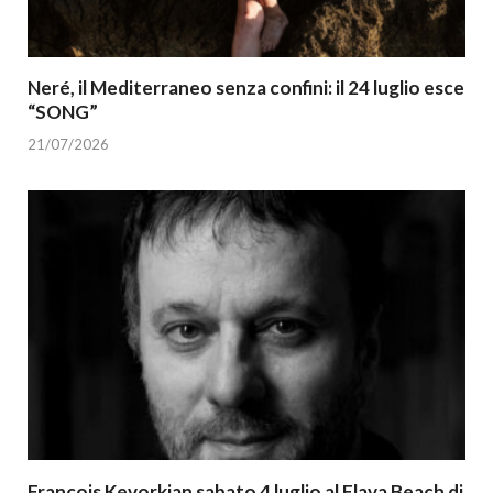
Neré, il Mediterraneo senza confini: il 24 luglio esce
“SONG”
21/07/2026
François Kevorkian sabato 4 luglio al Flava Beach di