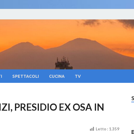
oliNews24 – Notizie su 
lla citta di Napoli e Campania Eventi, Sport
pania Eventi, Sapori Pa
tura
I
SPETTACOLI
CUCINA
TV
I, PRESIDIO EX OSA IN
Letto :
1.359