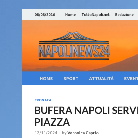
08/08/2026
Home
TuttoNapoli.net
Redazione
Nap
Notizie su
Cam
Cul
HOME
SPORT
ATTUALITÀ
EVENT
CRONACA
BUFERA NAPOLI SERVIZ
PIAZZA
12/11/2024
-
by
Veronica Caprio