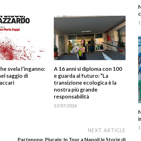
N
c
1
che svela l’inganno:
A 16 anni si diploma con 100
el saggio di
e guarda al futuro: “La
accari
transizione ecologica è la
nostra più grande
responsabilità
13/07/2026
N
i
1
NEXT ARTICLE
Partenope, Plurale: In Tour a Napoli le Storie di