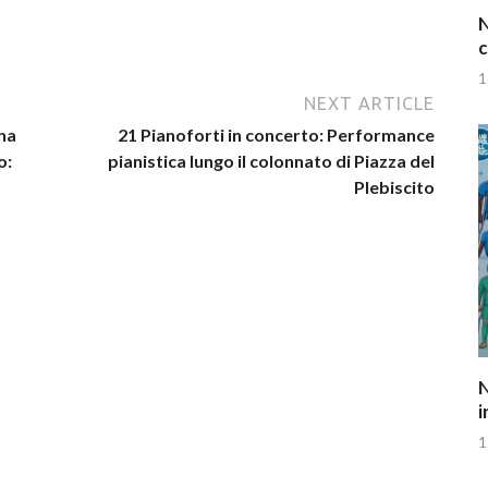
N
c
1
NEXT ARTICLE
una
21 Pianoforti in concerto: Performance
o:
pianistica lungo il colonnato di Piazza del
Plebiscito
N
i
1