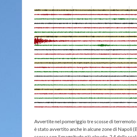
Avvertite nel pomeriggio tre scosse di terremoto 
è stato avvertito anche in alcune zone di Napoli (B
scossa con il magnitudo più elevato, 2.4 della sca