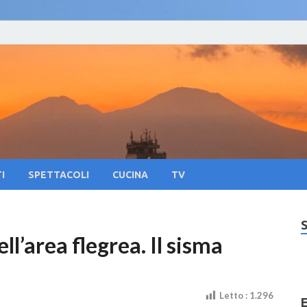
oliNews24 – Notizie su 
lla citta di Napoli e Campania Eventi, Sport
pania Eventi, Sapori Pa
tura
I
SPETTACOLI
CUCINA
TV
ll’area flegrea. Il sisma
Letto :
1.296