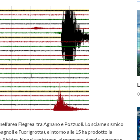
L
0
nell’area Flegrea, tra Agnano e Pozzuoli. Lo sciame sismico
agnoli e Fuorigrotta), e intorno alle 15 ha prodotto la
la Richter. Non si registrano, al momento, danni a persone o