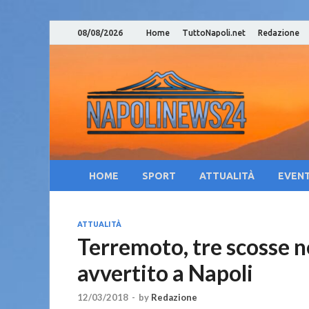
08/08/2026
Home
TuttoNapoli.net
Redazione
Nap
Notizie su
Cam
Cul
HOME
SPORT
ATTUALITÀ
EVENT
ATTUALITÀ
Terremoto, tre scosse ne
avvertito a Napoli
12/03/2018
-
by
Redazione