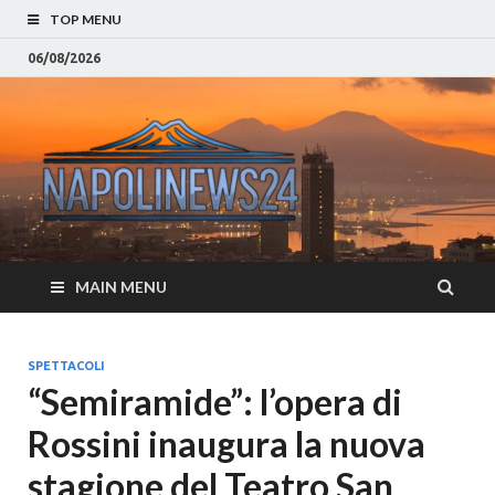
TOP MENU
06/08/2026
Napoli
Notizie sulla citta di
Napoli e Campania
– Notizi
Eventi, Sport
Napoli 
MAIN MENU
Campan
Eventi, 
SPETTACOLI
“Semiramide”: l’opera di
Parteno
Rossini inaugura la nuova
Moda e
stagione del Teatro San