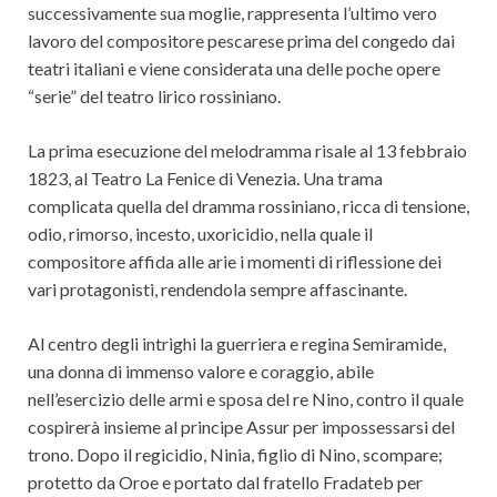
successivamente sua moglie, rappresenta l’ultimo vero
lavoro del compositore pescarese prima del congedo dai
teatri italiani e viene considerata una delle poche opere
“serie” del teatro lirico rossiniano.
La prima esecuzione del melodramma risale al 13 febbraio
1823, al Teatro La Fenice di Venezia. Una trama
complicata quella del dramma rossiniano, ricca di tensione,
odio, rimorso, incesto, uxoricidio, nella quale il
compositore affida alle arie i momenti di riflessione dei
vari protagonisti, rendendola sempre affascinante.
Al centro degli intrighi la guerriera e regina Semiramide,
una donna di immenso valore e coraggio, abile
nell’esercizio delle armi e sposa del re Nino, contro il quale
cospirerà insieme al principe Assur per impossessarsi del
trono. Dopo il regicidio, Ninia, figlio di Nino, scompare;
protetto da Oroe e portato dal fratello Fradateb per