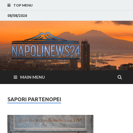
TOP MENU
08/08/2026
Napoli
Notizie sulla citta di
Napoli e Campania
– Notizi
Eventi, Sport
Napoli 
MAIN MENU
Campan
Eventi, 
SAPORI PARTENOPEI
Parteno
Moda e