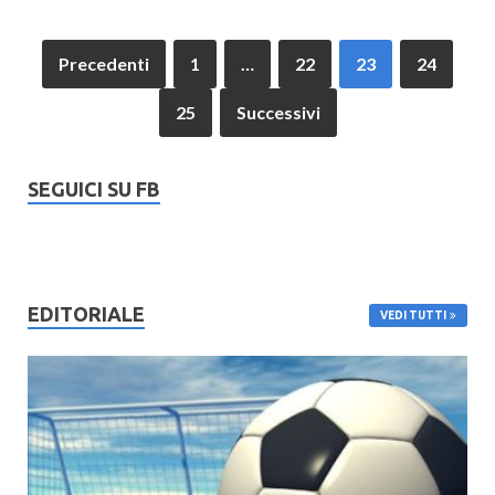
Precedenti
1
…
22
23
24
25
Successivi
SEGUICI SU FB
EDITORIALE
VEDI TUTTI