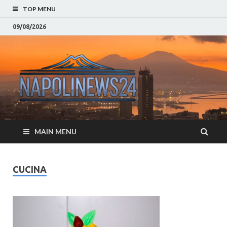
TOP MENU
09/08/2026
Napoli
Notizie sulla citta di
Napoli e Campania
– Notizi
Eventi, Sport
Napoli 
MAIN MENU
Campan
Eventi, 
CUCINA
Parteno
Moda e