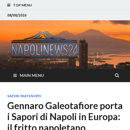
TOP MENU
08/08/2026
Napoli
Notizie sulla citta di
Napoli e Campania
– Notizi
Eventi, Sport
Napoli 
MAIN MENU
Campan
Eventi, 
SAPORI PARTENOPEI
Gennaro Galeotafiore porta
Parteno
i Sapori di Napoli in Europa:
Moda e
il fritto napoletano