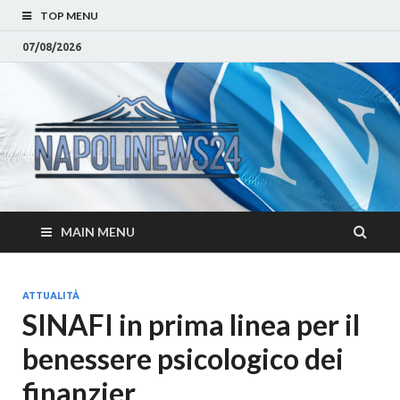
TOP MENU
07/08/2026
Napoli
Notizie sulla citta di
Napoli e Campania
– Notizi
Eventi, Sport
Napoli 
MAIN MENU
Campan
Eventi, 
ATTUALITÀ
SINAFI in prima linea per il
Parteno
benessere psicologico dei
Moda e
finanzier