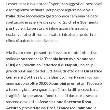
L’esperienza è iniziata nel
Foyer
, tra suggestioni sensoriali
e accoglienza raffinata, per poi proseguire nella
Sala
Italia
, dove l’eccellenza gastronomica campana ha dato
spettacolo grazie alle creazioni di
25 chef e 10 maestri
pasticcieri
. La serata si è infine accesa in un party
esclusivo fatto di musica, risate e intrattenimento, in un
clima di autentica condivisione.
Ma il vero cuore pulsante dell’evento è stato l’obiettivo
solidale:
sostenere la Terapia Intensiva Neonatale
(TIN) del Policlinico Federico II di Napoli
, uno dei più
grandi punti nascita del Sud Italia, diretto dalla
Direttrice
Generale Dott.ssa Elvira Bianco
. In un Paese in cui ogni
anno nascono oltre
30.000 bambini prematuri
, l’accesso
a tecnologie all’avanguardia può fare la differenza tra la
fragilità e la speranza. I fondi raccolti durante la serata
saranno devoluti all’
Associazione Soccorso Rosa
Azzurro
, presieduta dal
Prof. Francesco Raimondi
e