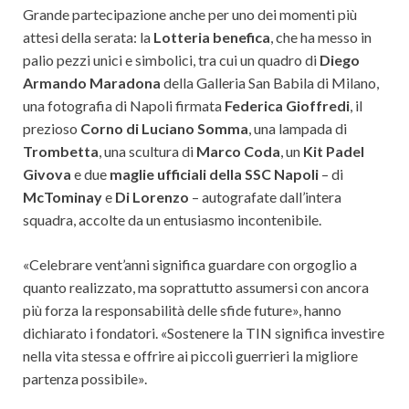
Grande partecipazione anche per uno dei momenti più
attesi della serata: la
Lotteria benefica
, che ha messo in
palio pezzi unici e simbolici, tra cui un quadro di
Diego
Armando Maradona
della Galleria San Babila di Milano,
una fotografia di Napoli firmata
Federica Gioffredi
, il
prezioso
Corno di Luciano Somma
, una lampada di
Trombetta
, una scultura di
Marco Coda
, un
Kit Padel
Givova
e due
maglie ufficiali della SSC Napoli
– di
McTominay
e
Di Lorenzo
– autografate dall’intera
squadra, accolte da un entusiasmo incontenibile.
«Celebrare vent’anni significa guardare con orgoglio a
quanto realizzato, ma soprattutto assumersi con ancora
più forza la responsabilità delle sfide future», hanno
dichiarato i fondatori. «Sostenere la TIN significa investire
nella vita stessa e offrire ai piccoli guerrieri la migliore
partenza possibile».