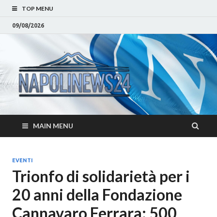
TOP MENU
09/08/2026
Napoli
Notizie sulla citta di
Napoli e Campania
– Notizi
Eventi, Sport
Napoli 
MAIN MENU
Campan
Eventi, 
EVENTI
Trionfo di solidarietà per i
Parteno
20 anni della Fondazione
Moda e
Cannavaro Ferrara: 500