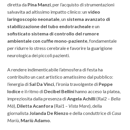
diretta da
Pina Manzi
, per l’acquisto di strumentazioni
salvavita ad altissimo impatto clinico: un
video
laringoscopio neonatale
, un
sistema avanzato di
stabilizzazione del tubo endotracheale
e un
sofisticato sistema di controllo del rumore
ambientale con cuffie mono-paziente
, fondamentale
per ridurre lo stress cerebrale e favorire la guarigione
neurologica dei piccoli pazienti.
A rendere indimenticabile l’atmosfera di festa ha
contribuito un cast artistico amatissimo dal pubblico:
l’energia di
Sal Da Vinci
, l’ironia travolgente di
Peppe
Iodice
e il ritmo di
Decibel Bellini
hanno acceso la platea,
impreziosita dalla presenza di
Angela Achilli
(Rai2 –
Bella
Mà
),
Diletta Acanfora
(Rai1 –
Vista Mare
), della
giornalista
Jolanda De Rienzo
e della conduttrice di
Casa
Mariù
,
Mariù Adamo
.