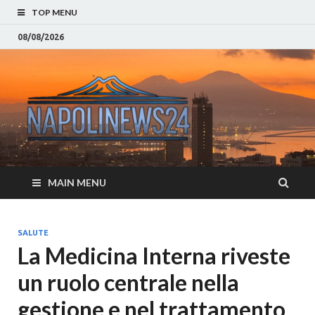
TOP MENU
08/08/2026
Napoli
Notizie sulla citta di
Napoli e Campania
– Notizi
Eventi, Sport
Napoli 
MAIN MENU
Campan
Eventi, 
SALUTE
La Medicina Interna riveste
Parteno
un ruolo centrale nella
Moda e
gestione e nel trattamento