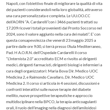
Napoli, con l’obiettivo finale di migliorare la qualità di vita
dei pazienti considerandoli nella loro globalità, attraverso
una cura personalizzata e completa. Le UU.OO.CC
dell’AORN “A. Cardarelli”con i 3466 pazienti trattati su
17.209 ricoveri totali provenienti dal Pronto Soccorso nel
2024, sono il valore aggiunto nella cura dei malati”. E’ con
questa consapevolezza che venerdi 23 maggio 2025 a
partire dalle ore 9.00, si terrà presso l’Aula Mediterraneo,
Pad. H A.O.R.N. dell’Ospedale Cardarelli il corso
“L’Internista 2.0” accreditato ECM e rivolto ai dirigenti
medici, dirigenti farmacisti, dirigenti biologi e infermieri a
cura degli organizzatori: Maria Bova Dir. Medico UOC
Medicina 2, e Raimondo Cavallaro, Dir. Medico UOC
Medicina 2. Il corso si articola in 4 sessioni, discussioni e
confronti interattivi sulle nuove terapie del diabete
mellito, nuove prospettive terapeutiche e approccio
multidisciplinare nella BPCO, la terapia anticoagulanti
orali, il ruolo dell’imaging nella diagnosi dell’amiloidosi