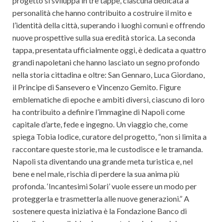
progetto si sviluppa in tre tappe, ciascuna dedicata a
personalità che hanno contribuito a costruire il mito e
l’identità della città, superando i luoghi comuni e offrendo
nuove prospettive sulla sua eredità storica. La seconda
tappa, presentata ufficialmente oggi, è dedicata a quattro
grandi napoletani che hanno lasciato un segno profondo
nella storia cittadina e oltre: San Gennaro, Luca Giordano,
il Principe di Sansevero e Vincenzo Gemito. Figure
emblematiche di epoche e ambiti diversi, ciascuno di loro
ha contribuito a definire l’immagine di Napoli come
capitale d’arte, fede e ingegno. Un viaggio che, come
spiega Tobia Iodice, curatore del progetto, “non si limita a
raccontare queste storie, ma le custodisce e le tramanda.
Napoli sta diventando una grande meta turistica e, nel
bene e nel male, rischia di perdere la sua anima più
profonda. ‘Incantesimi Solari’ vuole essere un modo per
proteggerla e trasmetterla alle nuove generazioni.” A
sostenere questa iniziativa è la Fondazione Banco di