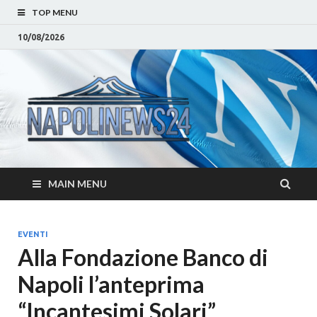
TOP MENU
10/08/2026
Napoli
Notizie sulla citta di
Napoli e Campania
– Notizi
Eventi, Sport
Napoli 
MAIN MENU
Campan
Eventi, 
EVENTI
Alla Fondazione Banco di
Parteno
Napoli l’anteprima
Moda e
“Incantesimi Solari”