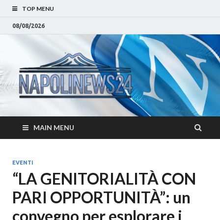
TOP MENU
08/08/2026
Napoli
Notizie sulla citta di
Napoli e Campania
– Notizi
Eventi, Sport
Napoli 
MAIN MENU
Campan
Eventi, 
EVENTI
“LA GENITORIALITÀ CON
Parteno
PARI OPPORTUNITÀ”: un
Moda e
convegno per esplorare i