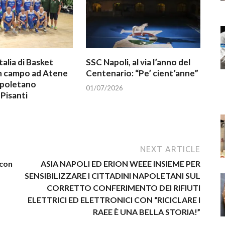
talia di Basket
SSC Napoli, al via l’anno del
In campo ad Atene
Centenario: “Pe’ cient’anne”
apoletano
01/07/2026
Pisanti
NEXT ARTICLE
con
ASIA NAPOLI ED ERION WEEE INSIEME PER
SENSIBILIZZARE I CITTADINI NAPOLETANI SUL
CORRETTO CONFERIMENTO DEI RIFIUTI
ELETTRICI ED ELETTRONICI CON “RICICLARE I
RAEE È UNA BELLA STORIA!”