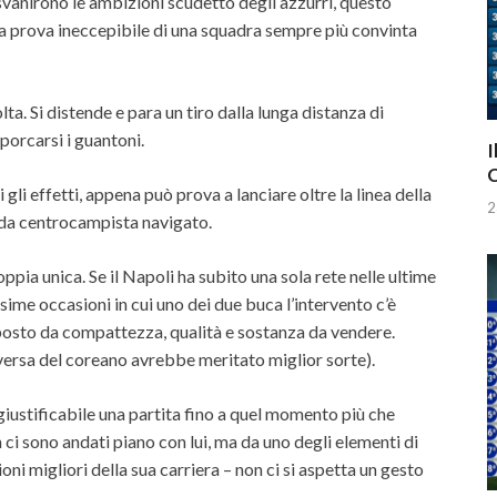
anirono le ambizioni scudetto degli azzurri, questo
 prova ineccepibile di una squadra sempre più convinta
a. Si distende e para un tiro dalla lunga distanza di
porcarsi i guantoni.
I
C
gli effetti, appena può prova a lanciare oltre la linea della
2
 da centrocampista navigato.
ppia unica. Se il Napoli ha subito una sola rete nelle ultime
ssime occasioni in cui uno dei due buca l’intervento c’è
mposto da compattezza, qualità e sostanza da vendere.
raversa del coreano avrebbe meritato miglior sorte).
giustificabile una partita fino a quel momento più che
n ci sono andati piano con lui, ma da uno degli elementi di
oni migliori della sua carriera – non ci si aspetta un gesto