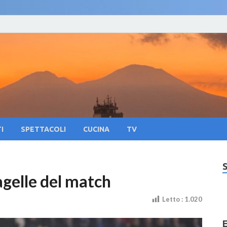
oliNews24 – Notizie su 
lla citta di Napoli e Campania Eventi, Sport
pania Eventi, Sapori Pa
tura
I
SPETTACOLI
CUCINA
TV
agelle del match
Letto :
1.020