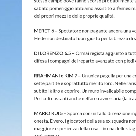
stesso campo dove l’anno scorso probabilmente sv
sabato pomeriggio abbiamo assistito all’ennesima
dei propri mezzi e delle proprie qualità.
MERET 6 –
Spettatore non pagante ancora una volt
Hederson destinato fuori giusto per la brezza di s
DI LORENZO 6.5 –
Ormai regista aggiunto a tutti 
difesa i compagni del reparto avanzato con piedi
RRAHMANI e
KIM 7 –
Un’unica pagella per una co
sette partite è soprattutto merito loro. Nelle rari
subito l’altro a coprire. Un muro invalicabile co
Pericoli costanti anche nell’area avversaria (la t
MARIO RUI 5 –
Sporca con un fallo di reazione in
onesta. È vero, i giocatori della sua ex squadra no
maggiore esperienza della rosa – in una delle stagi
così ingenuo.