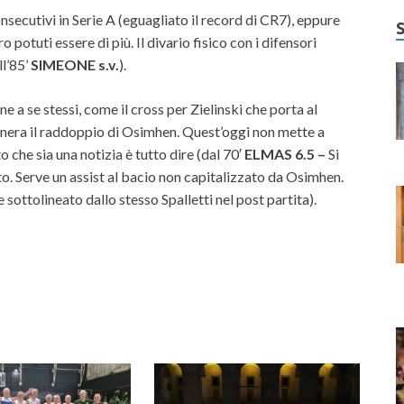
nsecutivi in Serie A (eguagliato il record di CR7), eppure
potuti essere di più. Il divario fisico con i difensori
ll’85’
SIMEONE s.v.
).
ne a se stessi, come il cross per Zielinski che porta al
genera il raddoppio di Osimhen. Quest’oggi non mette a
to che sia una notizia è tutto dire (dal 70′
ELMAS 6.5 –
Si
o. Serve un assist al bacio non capitalizzato da Osimhen.
ottolineato dallo stesso Spalletti nel post partita).