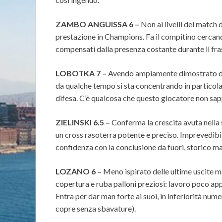
ZAMBO ANGUISSA 6 –
Non ai livelli del match
prestazione in Champions. Fa il compitino cercando
compensati dalla presenza costante durante il fr
LOBOTKA 7 –
Avendo ampiamente dimostrato di e
da qualche tempo si sta concentrando in particolar
difesa. C’è qualcosa che questo giocatore non sap
ZIELINSKI 6.5 –
Conferma la crescita avuta nella 
un cross rasoterra potente e preciso. Imprevedibil
confidenza con la conclusione da fuori, storico m
LOZANO 6 –
Meno ispirato delle ultime uscite ma
copertura e ruba palloni preziosi: lavoro poco ap
Entra per dar man forte ai suoi, in inferiorità nume
copre senza sbavature).