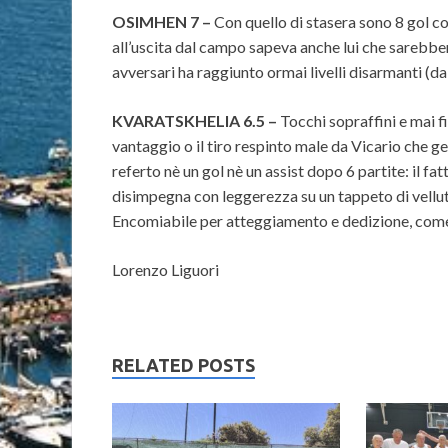
OSIMHEN 7 –
Con quello di stasera sono 8 gol co
all’uscita dal campo sapeva anche lui che sarebbero 
avversari ha raggiunto ormai livelli disarmanti (da
KVARATSKHELIA 6.5 –
Tocchi sopraffini e mai fi
vantaggio o il tiro respinto male da Vicario che 
referto nè un gol nè un assist dopo 6 partite: il fat
disimpegna con leggerezza su un tappeto di vellut
Encomiabile per atteggiamento e dedizione, come s
Lorenzo Liguori
RELATED POSTS