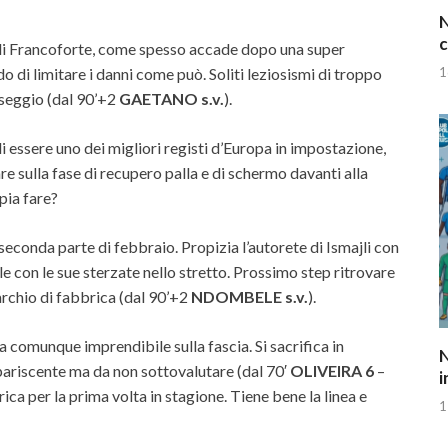
N
c
 di Francoforte, come spesso accade dopo una super
 di limitare i danni come può. Soliti leziosismi di troppo
1
aseggio (dal 90’+2
GAETANO s.v.
).
ssere uno dei migliori registi d’Europa in impostazione,
e sulla fase di recupero palla e di schermo davanti alla
pia fare?
seconda parte di febbraio. Propizia l’autorete di Ismajli con
e con le sue sterzate nello stretto. Prossimo step ritrovare
archio di fabbrica (dal 90’+2
NDOMBELE s.v.
).
 comunque imprendibile sulla fascia. Si sacrifica in
N
pariscente ma da non sottovalutare (dal 70′
OLIVEIRA 6
–
i
rica per la prima volta in stagione. Tiene bene la linea e
1