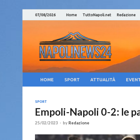
07/08/2026
Home
TuttoNapoli.net
Redazione
Nap
Notizie su
Cam
Cul
HOME
SPORT
ATTUALITÀ
EVENT
SPORT
Empoli-Napoli 0-2: le p
25/02/2023
-
by
Redazione