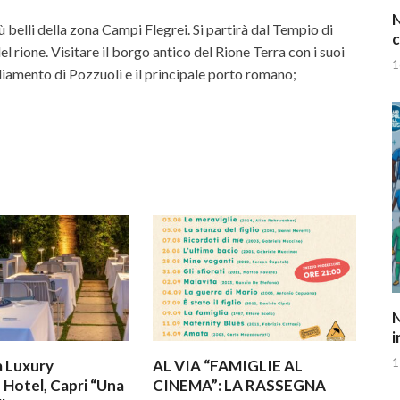
N
più belli della zona Campi Flegrei. Si partirà dal Tempio di
c
 rione. Visitare il borgo antico del Rione Terra con i suoi
1
diamento di Pozzuoli e il principale porto romano;
N
i
1
a Luxury
AL VIA “FAMIGLIE AL
 Hotel, Capri “Una
CINEMA”: LA RASSEGNA