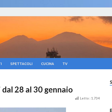
oliNews24 – Notizie su 
lla citta di Napoli e Campania Eventi, Sport
pania Eventi, Sapori Pa
tura
I
SPETTACOLI
CUCINA
TV
i dal 28 al 30 gennaio
Letto :
1.734