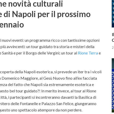
me novità culturali
di Napoli per il prossimo
gennaio
I
C
i nuovi eventi: un programma ricco con tantissime opzioni
 più avvincenti: un tour guidato tra storia e misteri della
2
 Sanità e per il Borgo delle Vergini; un tour al
Rione Terra
e
 scoperta della Napoli esoterica, si prevede un iter tra i vicoli
an Domenico Maggiore, al Gesù Nuovo fino all’ex facciata
enza del fatto che Napoli sia estremamente esoterica e
sto bel tour guidato?! In merito invece, al tour al Rione
città, i partecipanti si incontreranno davanti la Basilica di
mitero delle Fontanelle e Palazzo San Felice, giungeranno
 questo uno spettacolo atempore da non perdere.