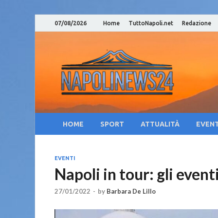
07/08/2026
Home
TuttoNapoli.net
Redazione
Nap
Notizie su
Cam
Cul
HOME
SPORT
ATTUALITÀ
EVENT
EVENTI
Napoli in tour: gli event
27/01/2022
-
by
Barbara De Lillo