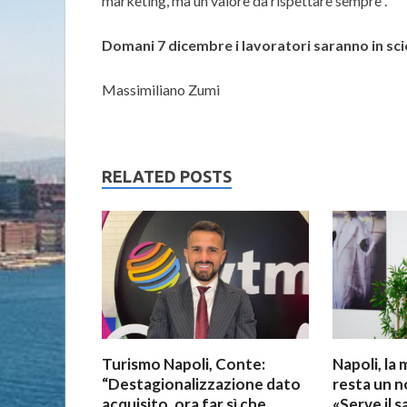
marketing, ma un valore da rispettare sempre”.
Domani 7 dicembre i lavoratori saranno in scio
Massimiliano Zumi
RELATED POSTS
Turismo Napoli, Conte:
Napoli, la 
“Destagionalizzazione dato
resta un n
acquisito, ora far sì che
«Serve il s