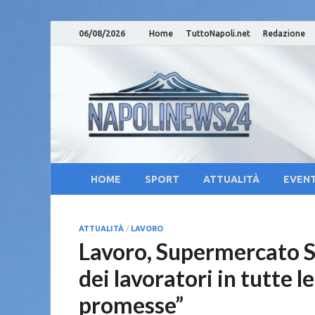
06/08/2026
Home
TuttoNapoli.net
Redazione
Nap
Notizie su
Cam
Cul
HOME
SPORT
ATTUALITÀ
EVENT
ATTUALITÀ
/
LAVORO
Lavoro, Supermercato S
dei lavoratori in tutte l
promesse”