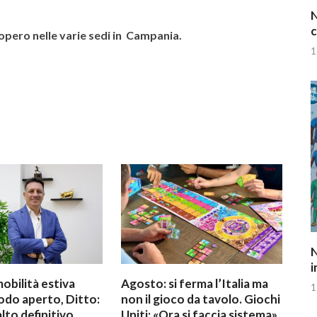
N
c
pero nelle varie sedi in
Campania.
1
N
i
mobilità estiva
Agosto: si ferma l’Italia ma
1
odo aperto, Ditto:
non il gioco da tavolo. Giochi
alto definitivo
Uniti: «Ora si faccia sistema»