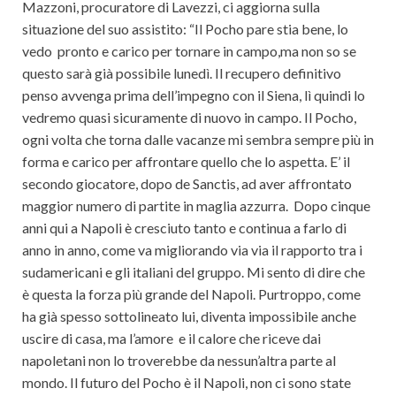
Mazzoni, procuratore di Lavezzi, ci aggiorna sulla
situazione del suo assistito: “Il Pocho pare stia bene, lo
vedo pronto e carico per tornare in campo,ma non so se
questo sarà già possibile lunedì. Il recupero definitivo
penso avvenga prima dell’impegno con il Siena, lì quindi lo
vedremo quasi sicuramente di nuovo in campo. Il Pocho,
ogni volta che torna dalle vacanze mi sembra sempre più in
forma e carico per affrontare quello che lo aspetta. E’ il
secondo giocatore, dopo de Sanctis, ad aver affrontato
maggior numero di partite in maglia azzurra. Dopo cinque
anni qui a Napoli è cresciuto tanto e continua a farlo di
anno in anno, come va migliorando via via il rapporto tra i
sudamericani e gli italiani del gruppo. Mi sento di dire che
è questa la forza più grande del Napoli. Purtroppo, come
ha già spesso sottolineato lui, diventa impossibile anche
uscire di casa, ma l’amore e il calore che riceve dai
napoletani non lo troverebbe da nessun’altra parte al
mondo. Il futuro del Pocho è il Napoli, non ci sono state