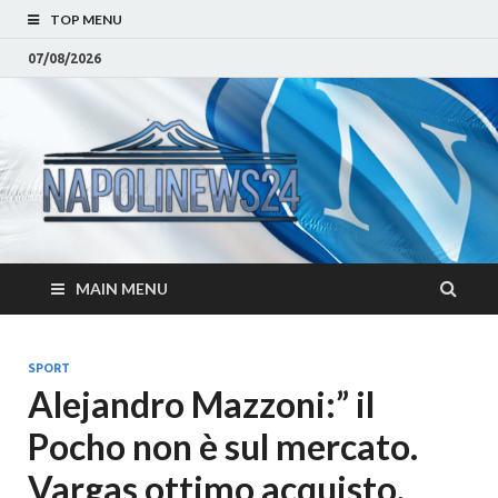
TOP MENU
07/08/2026
Napoli
Notizie sulla citta di
Napoli e Campania
– Notizi
Eventi, Sport
Napoli 
MAIN MENU
Campan
Eventi, 
SPORT
Alejandro Mazzoni:” il
Parteno
Pocho non è sul mercato.
Moda e
Vargas ottimo acquisto,