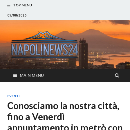
TOP MENU
09/08/2026
Napoli
Notizie sulla citta di
Napoli e Campania
– Notizi
Eventi, Sport
Napoli 
MAIN MENU
Campan
Eventi, 
EVENTI
Conosciamo la nostra città,
Parteno
fino a Venerdì
Moda e
appuntamento in metrò con