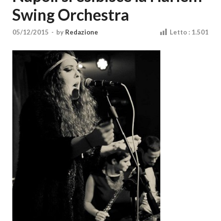
Cultura
Swing Orchestra
05/12/2015
-
by
Redazione
Letto :
1.501