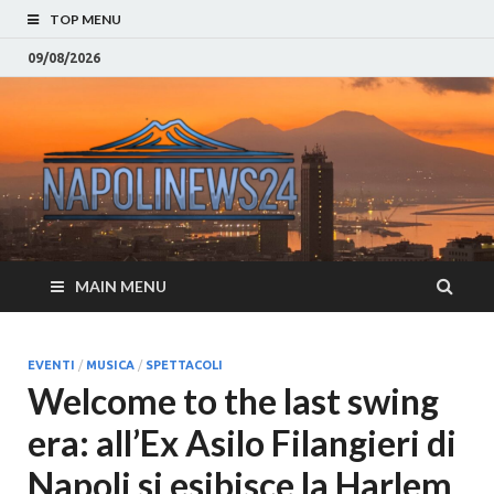
TOP MENU
09/08/2026
Napoli
Notizie sulla citta di
Napoli e Campania
– Notizi
Eventi, Sport
Napoli 
MAIN MENU
Campan
Eventi, 
EVENTI
/
MUSICA
/
SPETTACOLI
Welcome to the last swing
Parteno
era: all’Ex Asilo Filangieri di
Moda e
Napoli si esibisce la Harlem