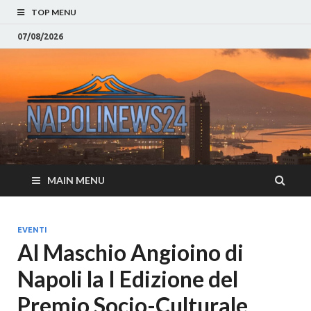
TOP MENU
07/08/2026
Napoli
Notizie sulla citta di
Napoli e Campania
– Notizi
Eventi, Sport
Napoli 
MAIN MENU
Campan
Eventi, 
EVENTI
Al Maschio Angioino di
Parteno
Napoli la I Edizione del
Moda e
Premio Socio-Culturale