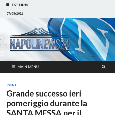
TOP MENU
07/08/2026
Napoli
Notizie sulla citta di
Napoli e Campania
– Notizi
Eventi, Sport
Napoli 
MAIN MENU
Campan
Eventi, 
EVENTI
Grande successo ieri
Parteno
pomeriggio durante la
Moda e
SANTA MESSA per il