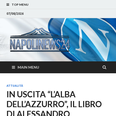
TOP MENU
07/08/2026
Napoli
Notizie sulla citta di
Napoli e Campania
– Notizi
Eventi, Sport
Napoli 
MAIN MENU
Campan
Eventi, 
ATTUALITÀ
IN USCITA “L’ALBA
Parteno
DELL’AZZURRO”, IL LIBRO
Moda e
DI ALESSANDRO