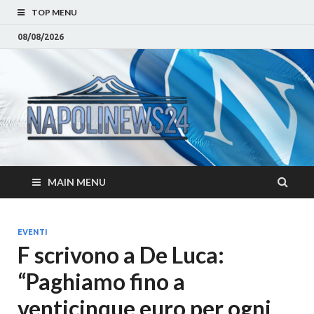
TOP MENU
08/08/2026
Napoli
Notizie sulla citta di
Napoli e Campania
– Notizi
Eventi, Sport
Napoli 
MAIN MENU
Campan
Eventi, 
EVENTI
F scrivono a De Luca:
Parteno
“Paghiamo fino a
Moda e
venticinque euro per ogni