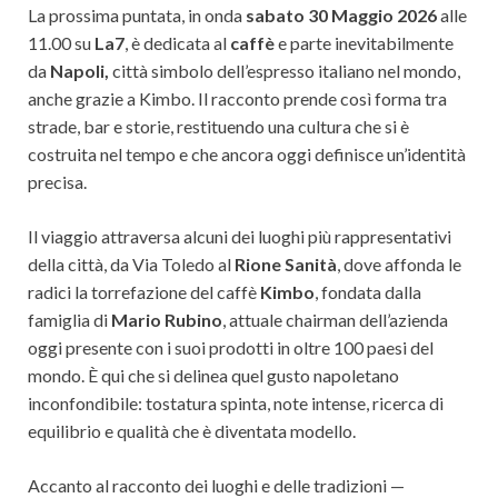
La prossima puntata, in onda
sabato 30 Maggio 2026
alle
11.00 su
La7
, è dedicata al
caffè
e parte inevitabilmente
da
Napoli,
città simbolo dell’espresso italiano nel mondo,
anche grazie a Kimbo. Il racconto prende così forma tra
strade, bar e storie, restituendo una cultura che si è
costruita nel tempo e che ancora oggi definisce un’identità
precisa.
Il viaggio attraversa alcuni dei luoghi più rappresentativi
della città, da Via Toledo al
Rione Sanità
, dove affonda le
radici la torrefazione del caffè
Kimbo
, fondata dalla
famiglia di
Mario Rubino
, attuale chairman dell’azienda
oggi presente con i suoi prodotti in oltre 100 paesi del
mondo. È qui che si delinea quel gusto napoletano
inconfondibile: tostatura spinta, note intense, ricerca di
equilibrio e qualità che è diventata modello.
Accanto al racconto dei luoghi e delle tradizioni —