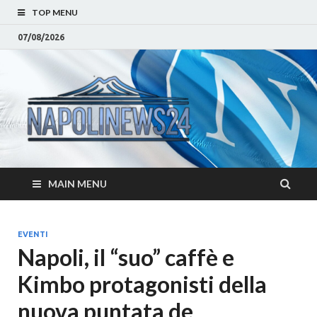
TOP MENU
07/08/2026
Napoli
Notizie sulla citta di
Napoli e Campania
– Notizi
Eventi, Sport
Napoli 
MAIN MENU
Campan
Eventi, 
EVENTI
Napoli, il “suo” caffè e
Parteno
Kimbo protagonisti della
Moda e
nuova puntata de