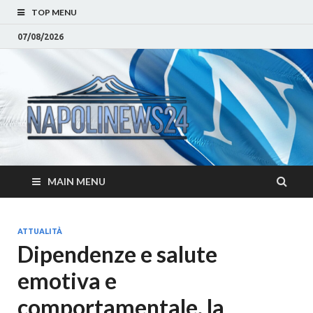
TOP MENU
07/08/2026
Napoli
Notizie sulla citta di
Napoli e Campania
– Notizi
Eventi, Sport
Napoli 
MAIN MENU
Campan
Eventi, 
ATTUALITÀ
Dipendenze e salute
Parteno
emotiva e
Moda e
comportamentale, la