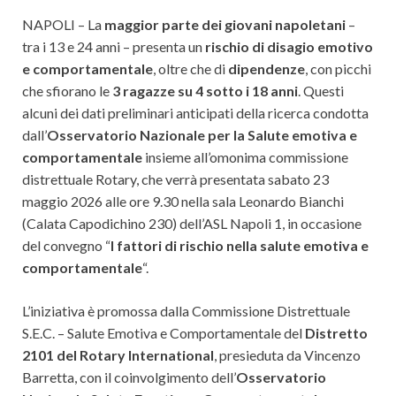
NAPOLI – La
maggior parte dei giovani napoletani
–
tra i 13 e 24 anni – presenta un
rischio di disagio emotivo
e comportamentale
, oltre che di
dipendenze
, con picchi
che sfiorano le
3 ragazze su 4
sotto i 18 anni
. Questi
alcuni dei dati preliminari anticipati della ricerca condotta
dall’
Osservatorio Nazionale per la Salute emotiva e
comportamentale
insieme all’omonima commissione
distrettuale Rotary, che verrà presentata sabato 23
maggio 2026 alle ore 9.30 nella sala Leonardo Bianchi
(Calata Capodichino 230) dell’ASL Napoli 1, in occasione
del convegno “
I fattori di rischio nella salute emotiva e
comportamentale
“.
L’iniziativa è promossa dalla Commissione Distrettuale
S.E.C. – Salute Emotiva e Comportamentale del
Distretto
2101 del Rotary International
, presieduta da Vincenzo
Barretta, con il coinvolgimento dell’
Osservatorio