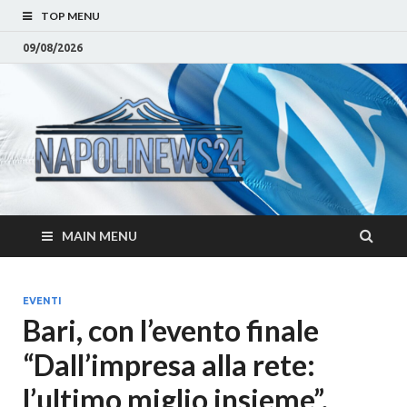
TOP MENU
09/08/2026
Napoli
Notizie sulla citta di
Napoli e Campania
– Notizi
Eventi, Sport
Napoli 
MAIN MENU
Campan
Eventi, 
EVENTI
Bari, con l’evento finale
Parteno
“Dall’impresa alla rete:
Moda e
l’ultimo miglio insieme”,