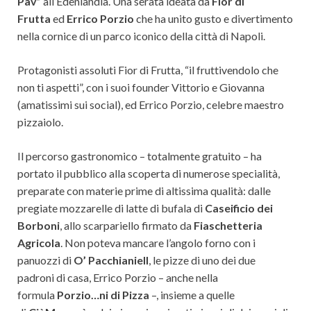
Pav”
all’Edenlandia. Una serata ideata da
Fior di
Frutta
ed
Errico Porzio
che ha unito gusto e divertimento
nella cornice di un parco iconico della città di Napoli.
Protagonisti assoluti Fior di Frutta, “il fruttivendolo che
non ti aspetti”, con i suoi founder Vittorio e Giovanna
(amatissimi sui social), ed Errico Porzio, celebre maestro
pizzaiolo.
Il percorso gastronomico – totalmente gratuito – ha
portato il pubblico alla scoperta di numerose specialità,
preparate con materie prime di altissima qualità: dalle
pregiate mozzarelle di latte di bufala di
Caseificio dei
Borboni
, allo scarpariello firmato da
Fiaschetteria
Agricola
. Non poteva mancare l’angolo forno con i
panuozzi di
O’ Pacchianiell
, le pizze di uno dei due
padroni di casa, Errico Porzio – anche nella
formula
Porzio…ni di Pizza
–, insieme a quelle