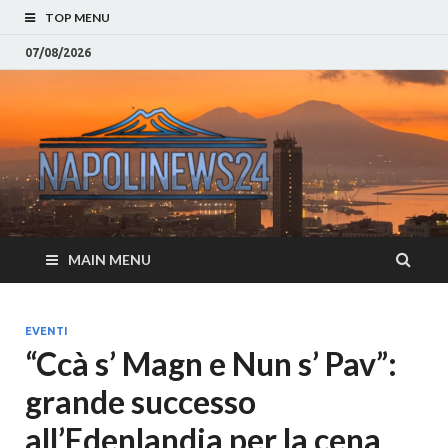
TOP MENU
07/08/2026
Napoli
Notizie sulla citta di
Napoli e Campania
– Notizi
Eventi, Sport
Napoli 
MAIN MENU
Campan
Eventi, 
EVENTI
“Ccà s’ Magn e Nun s’ Pav”:
Parteno
grande successo
Moda e
all’Edenlandia per la cena