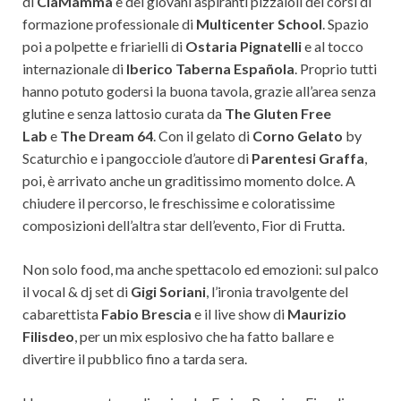
di
CiàMammà
e dei giovani aspiranti pizzaioli dei corsi di
formazione professionale di
Multicenter School
. Spazio
poi a polpette e friarielli di
Ostaria Pignatelli
e al tocco
internazionale di
Iberico Taberna Española
. Proprio tutti
hanno potuto godersi la buona tavola, grazie all’area senza
glutine e senza lattosio curata da
The Gluten Free
Lab
e
The Dream 64
. Con il gelato di
Corno Gelato
by
Scaturchio e i pangocciole d’autore di
Parentesi Graffa
,
poi, è arrivato anche un graditissimo momento dolce. A
chiudere il percorso, le freschissime e coloratissime
composizioni dell’altra star dell’evento, Fior di Frutta.
Non solo food, ma anche spettacolo ed emozioni: sul palco
il vocal & dj set di
Gigi Soriani
, l’ironia travolgente del
cabarettista
Fabio Brescia
e il live show di
Maurizio
Filisdeo
, per un mix esplosivo che ha fatto ballare e
divertire il pubblico fino a tarda sera.