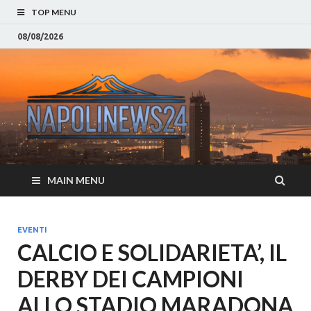
TOP MENU
08/08/2026
Napoli
Notizie sulla citta di
Napoli e Campania
– Notizi
Eventi, Sport
Napoli 
MAIN MENU
Campan
Eventi, 
EVENTI
CALCIO E SOLIDARIETA’, IL
Parteno
DERBY DEI CAMPIONI
Moda e
ALLO STADIO MARADONA