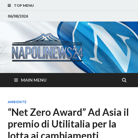
TOP MENU
06/08/2026
Napoli
Notizie sulla citta di
Napoli e Campania
– Notizi
Eventi, Sport
Napoli 
MAIN MENU
Campan
Eventi, 
AMBIENTE
“Net Zero Award” Ad Asia il
Parteno
premio di Utilitalia per la
Moda e
lotta ai cambiamenti