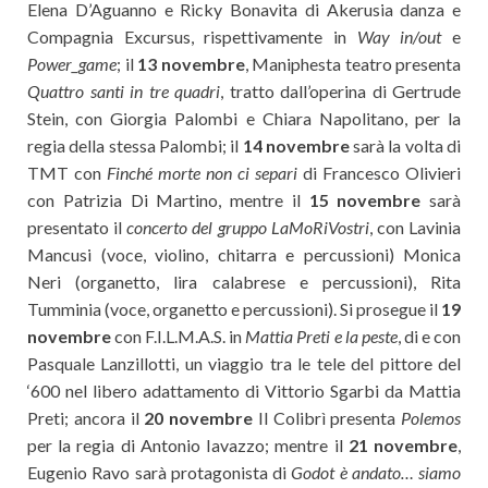
Elena D’Aguanno e Ricky Bonavita di Akerusia danza e
Compagnia Excursus, rispettivamente in
Way in/out
e
Power_game
; il
13 novembre
, Maniphesta teatro presenta
Quattro santi in tre quadri
, tratto dall’operina di Gertrude
Stein, con Giorgia Palombi e Chiara Napolitano, per la
regia della stessa Palombi; il
14 novembre
sarà la volta di
TMT con
Finché morte non ci separi
di Francesco Olivieri
con Patrizia Di Martino, mentre il
15 novembre
sarà
presentato il
concerto del gruppo LaMoRiVostri
, con Lavinia
Mancusi (voce, violino, chitarra e percussioni) Monica
Neri (organetto, lira calabrese e percussioni), Rita
Tumminia (voce, organetto e percussioni). Si prosegue il
19
novembre
con F.I.L.M.A.S. in
Mattia Preti e la peste
, di e con
Pasquale Lanzillotti, un viaggio tra le tele del pittore del
‘600 nel libero adattamento di Vittorio Sgarbi da Mattia
Preti; ancora il
20 novembre
Il Colibrì presenta
Polemos
per la regia di Antonio Iavazzo; mentre il
21 novembre
,
Eugenio Ravo sarà protagonista di
Godot è andato… siamo