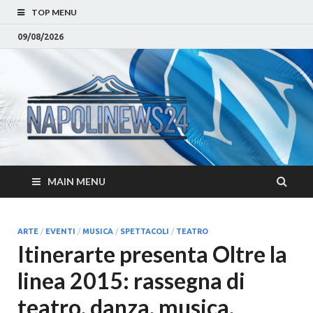
TOP MENU
09/08/2026
Napoli
Notizie sulla citta di
Napoli e Campania
– Notizi
Eventi, Sport
Napoli 
MAIN MENU
Campan
Eventi, 
ARTE
/
EVENTI
/
MUSICA
/
SPETTACOLI
/
TEATRO
Itinerarte presenta Oltre la
Parteno
linea 2015: rassegna di
Moda e
teatro, danza, musica,