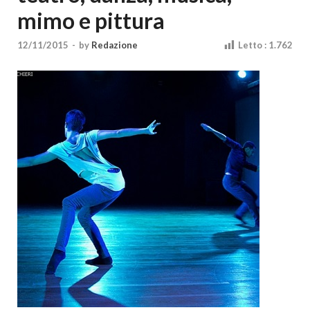
Cultura
mimo e pittura
12/11/2015
-
by
Redazione
Letto :
1.762