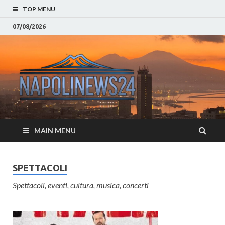
TOP MENU
07/08/2026
Napoli
Notizie sulla citta di
Napoli e Campania
– Notizi
Eventi, Sport
Napoli 
MAIN MENU
Campan
Eventi, 
SPETTACOLI
Parteno
Spettacoli, eventi, cultura, musica, concerti
Moda e