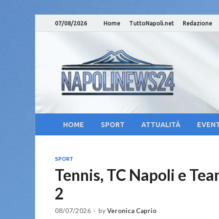
07/08/2026
Home
TuttoNapoli.net
Redazione
Nap
Notizie su
Cam
Cul
HOME
SPORT
ATTUALITÀ
EVENT
SPORT
Tennis, TC Napoli e Tea
2
08/07/2026
-
by
Veronica Caprio