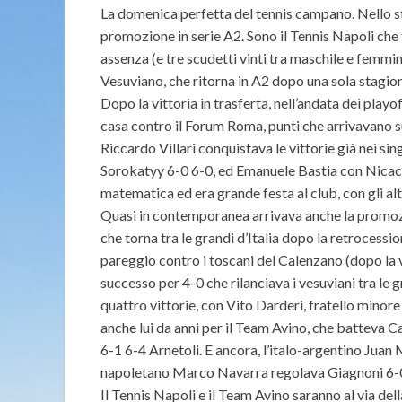
La domenica perfetta del tennis campano. Nello 
promozione in serie A2. Sono il Tennis Napoli che to
assenza (e tre scudetti vinti tra maschile e femmi
Vesuviano, che ritorna in A2 dopo una sola stagion
Dopo la vittoria in trasferta, nell’andata dei play
casa contro il Forum Roma, punti che arrivavano su
Riccardo Villari conquistava le vittorie già nei si
Sorokatyy 6-0 6-0, ed Emanuele Bastia con Nicacc
matematica ed era grande festa al club, con gli al
Quasi in contemporanea arrivava anche la promoz
che torna tra le grandi d’Italia dopo la retrocessi
pareggio contro i toscani del Calenzano (dopo la vit
successo per 4-0 che rilanciava i vesuviani tra le
quattro vittorie, con Vito Darderi, fratello minor
anche lui da anni per il Team Avino, che batteva C
6-1 6-4 Arnetoli. E ancora, l’italo-argentino Juan
napoletano Marco Navarra regolava Giagnoni 6-0
Il Tennis Napoli e il Team Avino saranno al via del