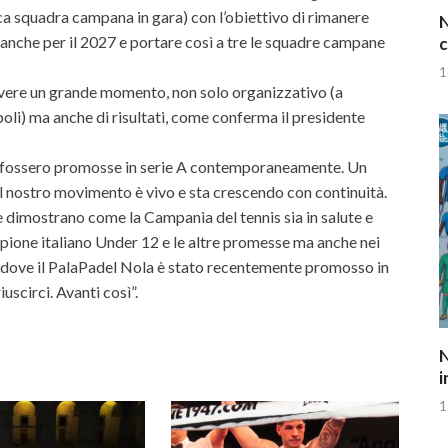
ca squadra campana in gara) con l’obiettivo di rimanere
N
o anche per il 2027 e portare così a tre le squadre campane
c
1
vivere un grande momento, non solo organizzativo (a
li) ma anche di risultati, come conferma il presidente
 fossero promosse in serie A contemporaneamente. Un
he il nostro movimento è vivo e sta crescendo con continuità.
che dimostrano come la Campania del tennis sia in salute e
ampione italiano Under 12 e le altre promesse ma anche nei
l dove il PalaPadel Nola è stato recentemente promosso in
uscirci. Avanti così”.
N
i
1