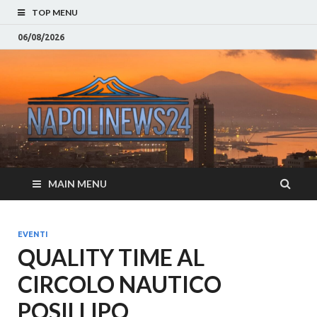
TOP MENU
06/08/2026
Napoli
Notizie sulla citta di
Napoli e Campania
– Notizi
Eventi, Sport
Napoli 
MAIN MENU
Campan
Eventi, 
EVENTI
QUALITY TIME AL
Parteno
CIRCOLO NAUTICO
Moda e
POSILLIPO