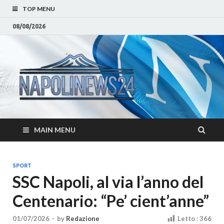
TOP MENU
08/08/2026
Napoli
Notizie sulla citta di
Napoli e Campania
– Notizi
Eventi, Sport
Napoli 
MAIN MENU
Campan
Eventi, 
SPORT
SSC Napoli, al via l’anno del
Parteno
Centenario: “Pe’ cient’anne”
Moda e
01/07/2026
-
by
Redazione
Letto :
366