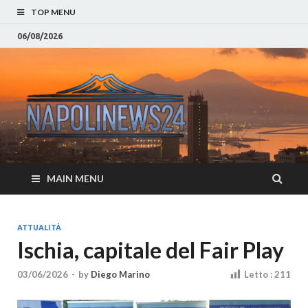
TOP MENU
06/08/2026
Napoli
Notizie sulla citta di
Napoli e Campania
– Notizi
Eventi, Sport
Napoli 
MAIN MENU
Campan
Eventi, 
ATTUALITÀ
Ischia, capitale del Fair Play
Parteno
Moda e
03/06/2026
-
by
Diego Marino
Letto :
211