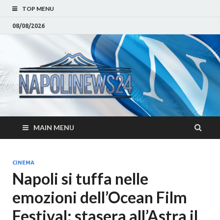
TOP MENU
08/08/2026
Napoli
Notizie sulla citta di
Napoli e Campania
– Notizi
Eventi, Sport
Napoli 
MAIN MENU
Campan
Eventi, 
CINEMA
Napoli si tuffa nelle
Parteno
emozioni dell’Ocean Film
Moda e
Festival: stasera all’Astra il