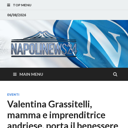
TOP MENU
06/08/2026
Napoli
Notizie sulla citta di
Napoli e Campania
– Notizi
Eventi, Sport
Napoli 
MAIN MENU
Campan
Eventi, 
EVENTI
Valentina Grassitelli,
Parteno
mamma e imprenditrice
Moda e
andriese, porta il benessere