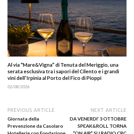
Al via “Mare&Vigna” di Tenuta del Meriggio, una
serata esclusiva tra i sapori del Cilento e i grandi
vini dell’Irpinia al Porto del Fico di Pioppi
02/08/2026
PREVIOUS ARTICLE
NEXT ARTICLE
Giornata della
DA VENERDI’ 3 OTTOBRE
Prevenzione da Casolaro
SPEAK&ROLL TORNA
Hotellerie con Fondazione
“ON AIR” SU RADIO CRC