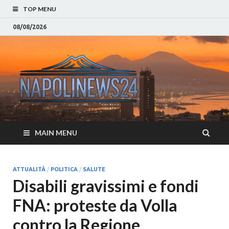
TOP MENU
08/08/2026
Napoli
Notizie sulla citta di
Napoli e Campania
– Notizi
Eventi, Sport
Napoli 
MAIN MENU
Campan
Eventi, 
ATTUALITÀ
/
POLITICA
/
SALUTE
Disabili gravissimi e fondi
Parteno
FNA: proteste da Volla
Moda e
contro la Regione