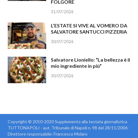
FOLGORE
31/07/2026
L’ESTATE SI VIVE AL VOMERO DA
SALVATORE SANTUCCI PIZZERIA
30/07/2026
Salvatore Lioniello: “La bellezza è il
mio ingrediente in più”
30/07/2026
Copyright © 2010-2020 Supplemento alla testata giornalistica
TUTTONAPOLI - aut. Tribunale di Napoli n. 98 del 28/11/2006 -
Direttore responsabile: Francesco Molaro