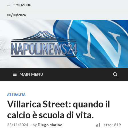
TOP MENU
08/08/2026
Napoli
Notizie sulla citta di
Napoli e Campania
– Notizi
Eventi, Sport
Napoli 
MAIN MENU
Campan
Eventi, 
ATTUALITÀ
Villarica Street: quando il
Parteno
calcio è scuola di vita.
Moda e
25/11/2024
-
by
Diego Marino
Letto :
819