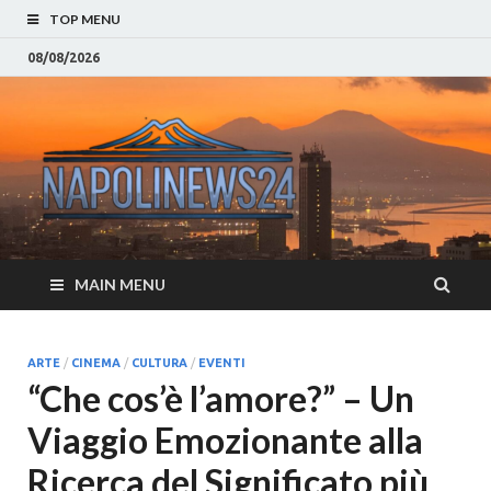
TOP MENU
08/08/2026
Napoli
Notizie sulla citta di
Napoli e Campania
– Notizi
Eventi, Sport
Napoli 
MAIN MENU
Campan
Eventi, 
ARTE
/
CINEMA
/
CULTURA
/
EVENTI
“Che cos’è l’amore?” – Un
Parteno
Viaggio Emozionante alla
Moda e
Ricerca del Significato più