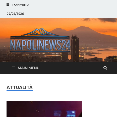
TOP MENU
09/08/2026
Napoli
Notizie sulla citta di
Napoli e Campania
– Notizi
Eventi, Sport
Napoli 
MAIN MENU
Campan
Eventi, 
ATTUALITÀ
Parteno
Moda e